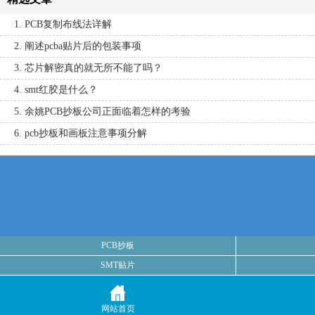
1. PCB复制布线法详解
2. 阐述pcba贴片后的包装事项
3. 芯片解密真的就无所不能了吗？
4. smt红胶是什么？
5. 余姚PCB抄板公司正面临着怎样的考验
6. pcb抄板和画板注意事项分解
PCB抄板
SMT贴片
网站首页