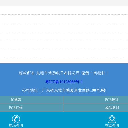
版权所有 东莞市博远电子有限公司 保留一切权利！
粤ICP备19128066号-1
公司地址：广东省东莞市塘厦唐龙西路198号3楼
IC解密
PCB设计
PCB打样
成品复制
电话咨询
在线咨询