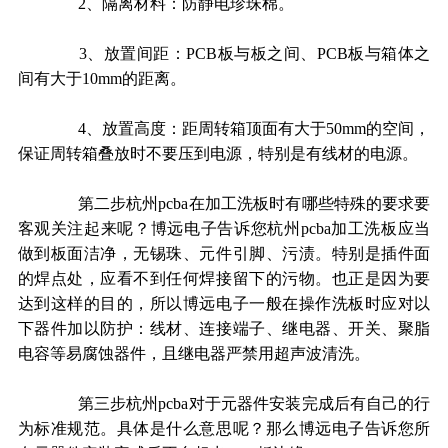
2
、隔离材料：防静电珍珠棉。
3
、放置间距：
PCB
板与板之间、
PCB
板与箱体之
间有大于
10mm
的距离。
4
、放置高度：距周转箱顶面有大于
50mm
的空间，
保证周转箱叠放时不要压到电源，特别是有线材的电源。
第二步杭州
pcba
在加工洗板时有哪些特殊的要求要
客观关注起来呢？博远电子告诉您杭州
pcba
加工洗板应当
做到板面洁净，无锡珠、元件引脚、污渍。特别是插件面
的焊点处，应看不到任何焊接留下的污物。也正是因为要
达到这样的目的，所以博远电子一般在操作洗板时应对以
下器件加以防护：线材、连接端子、继电器、开关、聚脂
电容等易腐蚀器件，且继电器严禁用超声波清洗。
第三步杭州
pcba
对于元器件安装完成后有自己的行
为标准规范。具体是什么意思呢？那么博远电子告诉您所