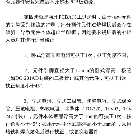
有元器件安装完成后不允超出
PCB
板边缘。
第四步就是杭州
PCBA
加工过炉时，由于插件元件
的引脚受到锡流的冲刷，部分插件元件过炉焊接后会存在
倾斜，导致元件本体超出丝印框，因此要求锡炉后的补焊
人员对其进行适当修正。
1
、卧式浮高功率电阻可扶正
1
次，扶正角度不限。
2
、元件引脚直径大于
1.2mm
的卧式浮高二极管
（如
DO-201AD
封装的二极管）或其他元件，可扶正
1
次，
扶正角度小于
45°
。
3
、立式电阻、立式二极管、陶瓷电容、立式保险
管、压敏电阻、热敏电阻、半导体（
TO-220
、
TO-92
、
TO-
247
封装），元件本体底部浮高大于
1mm
的可扶正
1
次，扶
正角度小于
45°
；如果元件本体底部浮高小于
1mm
的，须用
烙铁将焊点熔化后进行扶正，或更换新器件。